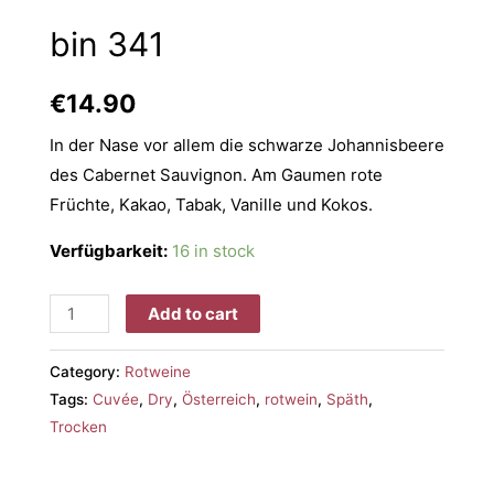
bin 341
€
14.90
In der Nase vor allem die schwarze Johannisbeere
des Cabernet Sauvignon. Am Gaumen rote
Früchte, Kakao, Tabak, Vanille und Kokos.
Verfügbarkeit:
16 in stock
Add to cart
Category:
Rotweine
Tags:
Cuvée
,
Dry
,
Österreich
,
rotwein
,
Späth
,
Trocken