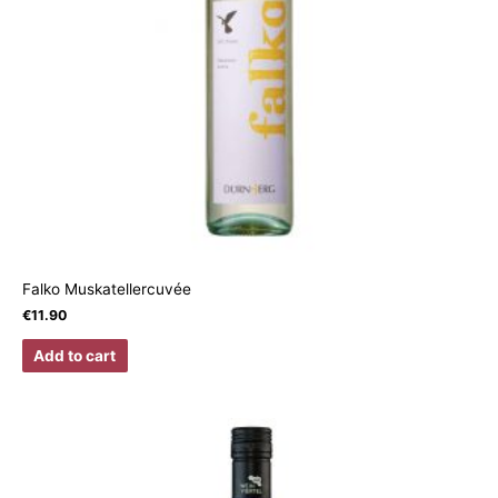
Falko Muskatellercuvée
€
11.90
Add to cart