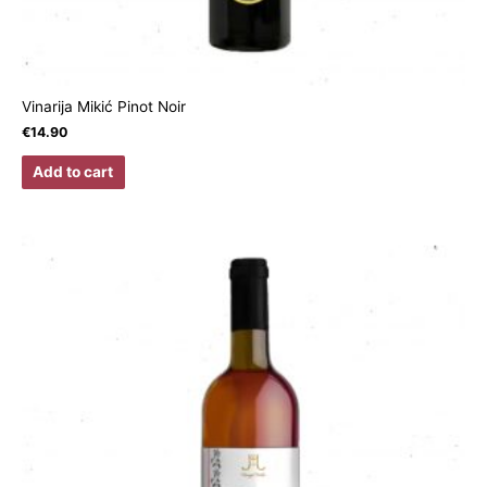
Vinarija Mikić Pinot Noir
€
14.90
Add to cart