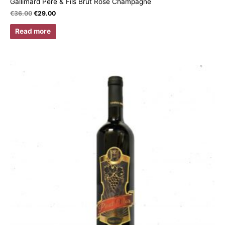
Gallimard Père & Fils Brut Rosé Champagne
€
36.00
€
29.00
Read more