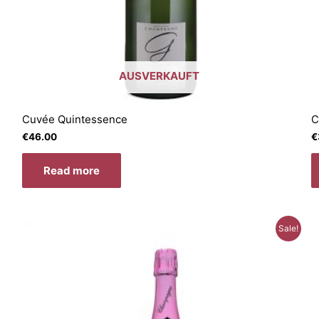
AUSVERKAUFT
Cuvée Quintessence
C
€
46.00
€
Read more
Sale!